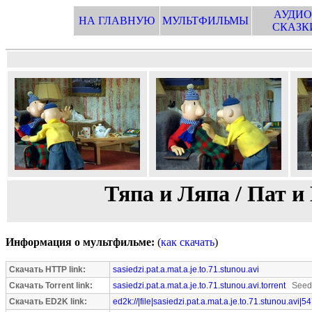
АУДИО
НА ГЛАВНУЮ
МУЛЬТФИЛЬМЫ
СКАЗК
Тяпа и Ляпа / Пат и 
Информация о мультфильме:
(
как скачать
)
Скачать HTTP link:
sasiedzi.pat.a.mat.a.je.to.71.stunou.avi
Скачать Torrent link:
sasiedzi.pat.a.mat.a.je.to.71.stunou.avi.torrent
Seede
Скачать ED2K link:
ed2k://|file|sasiedzi.pat.a.mat.a.je.to.71.stunou.avi|