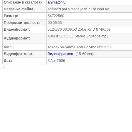
Описание в каталогах:
animator.ru
Название файла:
sasiedzi.pat.a.mat.a.je.to.71.stunou.avi
Размер:
54722560
Продолжительность:
00:06:53
Видеоформат:
512x376 00:06:53 25fps XviD 874Kbps
48KHz 00:06:53 Stereo 172Kbps mp3
Аудиоформат:
MD5:
4c4da76a74ae901ca80c74bb7ef65059
Видеофрагмент:
Видеофрагмент
(15-60 сек)
Дата:
3 Apr 2006