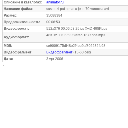
Описание в каталогах:
animator.ru
Название файла:
sasiedzi.pat.a.mat.a.je.to.70.vanocka.avi
Размер:
35088384
Продолжительность:
00:06:53
Видеоформат:
512x376 00:06:53 25fps XviD 498Kbps
48KHz 00:06:53 Stereo 167Kbps mp3
Аудиоформат:
MD5:
ce9009175df48e2f4be9af805232fb98
Видеофрагмент:
Видеофрагмент
(15-60 сек)
Дата:
3 Apr 2006