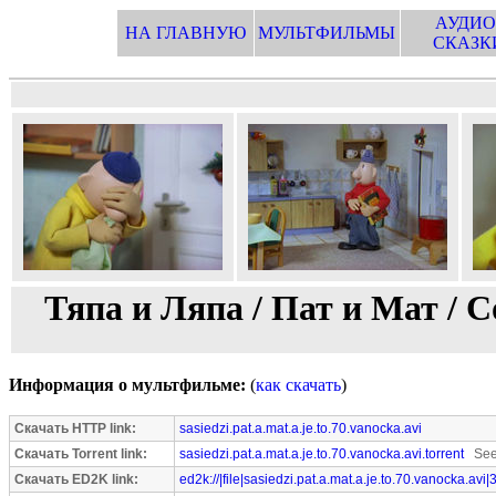
АУДИО
НА ГЛАВНУЮ
МУЛЬТФИЛЬМЫ
СКАЗК
Тяпа и Ляпа / Пат и Мат / С
Информация о мультфильме:
(
как скачать
)
Скачать HTTP link:
sasiedzi.pat.a.mat.a.je.to.70.vanocka.avi
Скачать Torrent link:
sasiedzi.pat.a.mat.a.je.to.70.vanocka.avi.torrent
Seed
Скачать ED2K link:
ed2k://|file|sasiedzi.pat.a.mat.a.je.to.70.vanocka.av