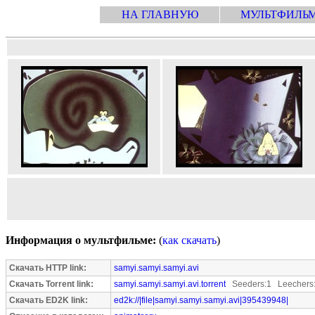
НА ГЛАВНУЮ
МУЛЬТФИЛЬ
Информация о мультфильме:
(
как скачать
)
Скачать HTTP link:
samyi.samyi.samyi.avi
Скачать Torrent link:
samyi.samyi.samyi.avi.torrent
Seeders:1 Leechers
Скачать ED2K link:
ed2k://|file|samyi.samyi.samyi.avi|395439948|