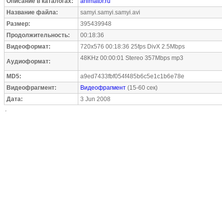
Описание в каталогах:
animator.ru
Название файла:
samyi.samyi.samyi.avi
Размер:
395439948
Продолжительность:
00:18:36
Видеоформат:
720x576 00:18:36 25fps DivX 2.5Mbps
48KHz 00:00:01 Stereo 357Mbps mp3
Аудиоформат:
MD5:
a9ed7433fbf054f485b6c5e1c1b6e78e
Видеофрагмент:
Видеофрагмент
(15-60 сек)
Дата:
3 Jun 2008