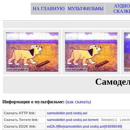
АУДИО
НА ГЛАВНУЮ
МУЛЬТФИЛЬМЫ
СКАЗК
Самодел
Информация о мультфильме:
(
как скачать
)
Скачать HTTP link:
samodelkin.pod.vodoj.avi
Скачать Torrent link:
samodelkin.pod.vodoj.avi.torrent
Seeders:1 Leeche
Скачать ED2K link:
ed2k://|file|samodelkin.pod.vodoj.avi|93698048|