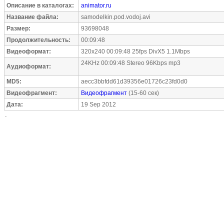
Описание в каталогах:
animator.ru
Название файла:
samodelkin.pod.vodoj.avi
Размер:
93698048
Продолжительность:
00:09:48
Видеоформат:
320x240 00:09:48 25fps DivX5 1.1Mbps
24KHz 00:09:48 Stereo 96Kbps mp3
Аудиоформат:
MD5:
aecc3bbfdd61d39356e01726c23fd0d0
Видеофрагмент:
Видеофрагмент
(15-60 сек)
Дата:
19 Sep 2012