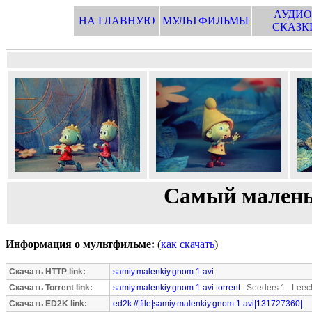
АУДИО
НА ГЛАВНУЮ
МУЛЬТФИЛЬМЫ
СКАЗК
Самый малень
Информация о мультфильме:
(
как скачать
)
Скачать HTTP link:
samiy.malenkiy.gnom.1.avi
Скачать Torrent link:
samiy.malenkiy.gnom.1.avi.torrent
Seeders:1 Leech
Скачать ED2K link:
ed2k://|file|samiy.malenkiy.gnom.1.avi|131727360|