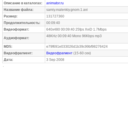
Описание в каталогах:
animator.ru
Название файла:
samiy.malenkiy.gnom.1.avi
Размер:
131727360
Продолжительность:
00:09:40
Видеоформат:
640x480 00:09:40 25fps XviD 1.7Mbps
48KHz 00:09:40 Mono 96Kbps mp3
Аудиоформат:
MD5:
e79f691e033026d1b39c99bf98276424
Видеофрагмент:
Видеофрагмент
(15-60 сек)
Дата:
3 Sep 2008