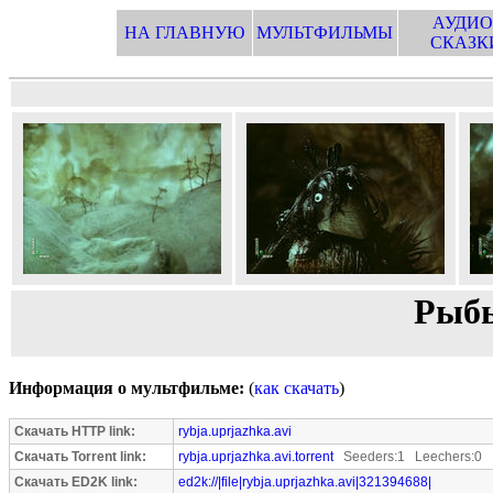
АУДИО
НА ГЛАВНУЮ
МУЛЬТФИЛЬМЫ
СКАЗК
Рыбь
Информация о мультфильме:
(
как скачать
)
Скачать HTTP link:
rybja.uprjazhka.avi
Скачать Torrent link:
rybja.uprjazhka.avi.torrent
Seeders:1 Leechers:0
Скачать ED2K link:
ed2k://|file|rybja.uprjazhka.avi|321394688|