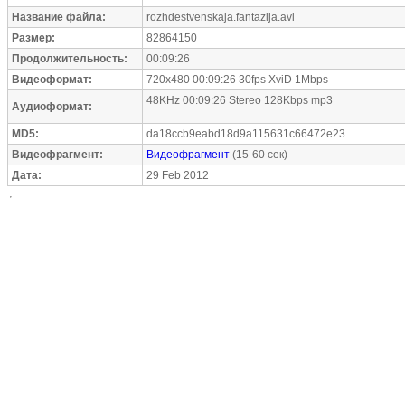
Название файла:
rozhdestvenskaja.fantazija.avi
Размер:
82864150
Продолжительность:
00:09:26
Видеоформат:
720x480 00:09:26 30fps XviD 1Mbps
48KHz 00:09:26 Stereo 128Kbps mp3
Аудиоформат:
MD5:
da18ccb9eabd18d9a115631c66472e23
Видеофрагмент:
Видеофрагмент
(15-60 сек)
Дата:
29 Feb 2012