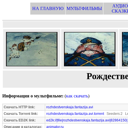
АУДИО
НА ГЛАВНУЮ
МУЛЬТФИЛЬМЫ
СКАЗК
Рождеств
Информация о мультфильме:
(
как скачать
)
Скачать HTTP link:
rozhdestvenskaja.fantazija.avi
Скачать Torrent link:
rozhdestvenskaja.fantazija.avi.torrent
Seeders:2 Le
Скачать ED2K link:
ed2k://|file|rozhdestvenskaja.fantazija.avi|82864150|
Описание в каталогах:
animator.ru