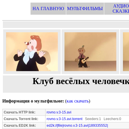
АУДИО
НА ГЛАВНУЮ
МУЛЬТФИЛЬМЫ
СКАЗК
Клуб весёлых человечко
Информация о мультфильме:
(
как скачать
)
Скачать HTTP link:
rovno.v.3-15.avi
Скачать Torrent link:
rovno.v.3-15.avi.torrent
Seeders:1 Leechers:0
Скачать ED2K link:
ed2k://|file|rovno.v.3-15.avi|189335552|