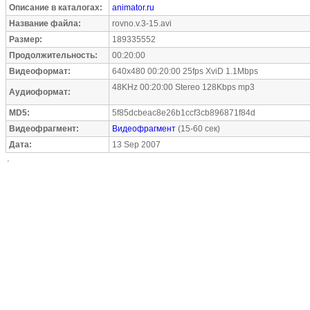
Описание в каталогах:
animator.ru
Название файла:
rovno.v.3-15.avi
Размер:
189335552
Продолжительность:
00:20:00
Видеоформат:
640x480 00:20:00 25fps XviD 1.1Mbps
48KHz 00:20:00 Stereo 128Kbps mp3
Аудиоформат:
MD5:
5f85dcbeac8e26b1ccf3cb896871f84d
Видеофрагмент:
Видеофрагмент
(15-60 сек)
Дата:
13 Sep 2007