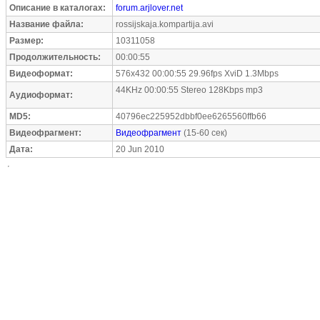
Описание в каталогах:
forum.arjlover.net
Название файла:
rossijskaja.kompartija.avi
Размер:
10311058
Продолжительность:
00:00:55
Видеоформат:
576x432 00:00:55 29.96fps XviD 1.3Mbps
44KHz 00:00:55 Stereo 128Kbps mp3
Аудиоформат:
MD5:
40796ec225952dbbf0ee6265560ffb66
Видеофрагмент:
Видеофрагмент
(15-60 сек)
Дата:
20 Jun 2010