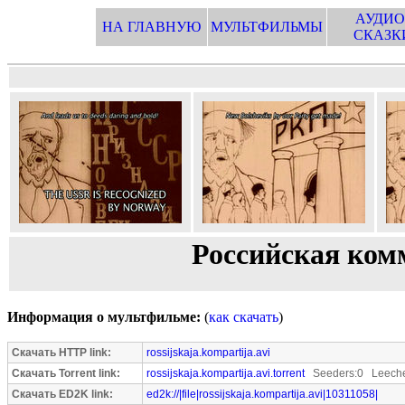
АУДИО
НА ГЛАВНУЮ
МУЛЬТФИЛЬМЫ
СКАЗК
Российская ком
Информация о мультфильме:
(
как скачать
)
Скачать HTTP link:
rossijskaja.kompartija.avi
Скачать Torrent link:
rossijskaja.kompartija.avi.torrent
Seeders:0 Leeche
Скачать ED2K link:
ed2k://|file|rossijskaja.kompartija.avi|10311058|