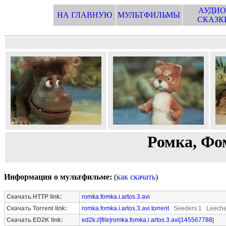
АУДИО
НА ГЛАВНУЮ
МУЛЬТФИЛЬМЫ
СКАЗК
Ромка, Фом
Информация о мультфильме:
(
как скачать
)
Скачать HTTP link:
romka.fomka.i.artos.3.avi
Скачать Torrent link:
romka.fomka.i.artos.3.avi.torrent
Seeders:1 Leeche
Скачать ED2K link:
ed2k://|file|romka.fomka.i.artos.3.avi|145567788|