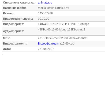
Описание в каталогах:
animator.ru
Название файла:
romka.fomka.i.artos.3.avi
Размер:
145567788
Продолжительность:
00:10:00
Видеоформат:
640x480 00:10:00 25fps DivX5 1.8Mbps
48KHz 00:10:00 Mono 128Kbps mp3
Аудиоформат:
MD5:
2e106fe8e9cce68208d8dc3a7d5e6fa1
Видеофрагмент:
Видеофрагмент
(15-60 сек)
Дата:
25 Jun 2007