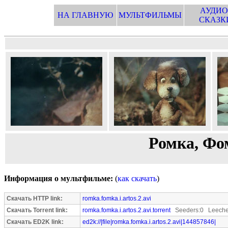
АУДИО
НА ГЛАВНУЮ
МУЛЬТФИЛЬМЫ
СКАЗК
Ромка, Фом
Информация о мультфильме:
(
как скачать
)
Скачать HTTP link:
romka.fomka.i.artos.2.avi
Скачать Torrent link:
romka.fomka.i.artos.2.avi.torrent
Seeders:0 Leeche
Скачать ED2K link:
ed2k://|file|romka.fomka.i.artos.2.avi|144857846|