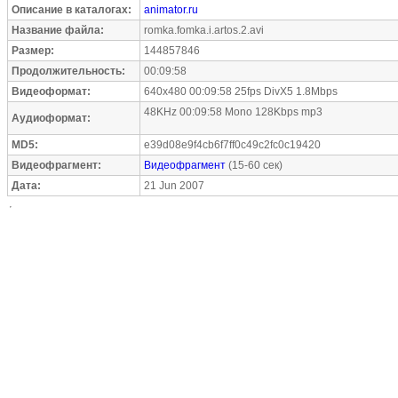
Описание в каталогах:
animator.ru
Название файла:
romka.fomka.i.artos.2.avi
Размер:
144857846
Продолжительность:
00:09:58
Видеоформат:
640x480 00:09:58 25fps DivX5 1.8Mbps
48KHz 00:09:58 Mono 128Kbps mp3
Аудиоформат:
MD5:
e39d08e9f4cb6f7ff0c49c2fc0c19420
Видеофрагмент:
Видеофрагмент
(15-60 сек)
Дата:
21 Jun 2007