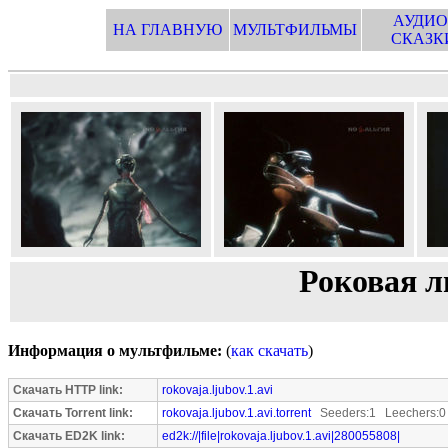
АУДИО
НА ГЛАВНУЮ
МУЛЬТФИЛЬМЫ
СКАЗК
Роковая л
Информация о мультфильме:
(
как скачать
)
Скачать HTTP link:
rokovaja.ljubov.1.avi
Скачать Torrent link:
rokovaja.ljubov.1.avi.torrent
Seeders:1 Leechers:0
Скачать ED2K link:
ed2k://|file|rokovaja.ljubov.1.avi|280055808|