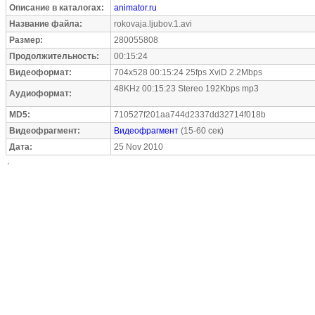
Описание в каталогах:
animator.ru
Название файла:
rokovaja.ljubov.1.avi
Размер:
280055808
Продолжительность:
00:15:24
Видеоформат:
704x528 00:15:24 25fps XviD 2.2Mbps
48KHz 00:15:23 Stereo 192Kbps mp3
Аудиоформат:
MD5:
710527f201aa744d2337dd32714f018b
Видеофрагмент:
Видеофрагмент
(15-60 сек)
Дата:
25 Nov 2010