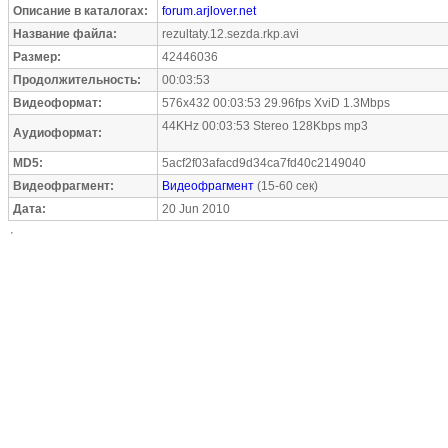
Описание в каталогах:
forum.arjlover.net
Название файла:
rezultaty.12.sezda.rkp.avi
Размер:
42446036
Продолжительность:
00:03:53
Видеоформат:
576x432 00:03:53 29.96fps XviD 1.3Mbps
44KHz 00:03:53 Stereo 128Kbps mp3
Аудиоформат:
MD5:
5acf2f03afacd9d34ca7fd40c2149040
Видеофрагмент:
Видеофрагмент
(15-60 сек)
Дата:
20 Jun 2010