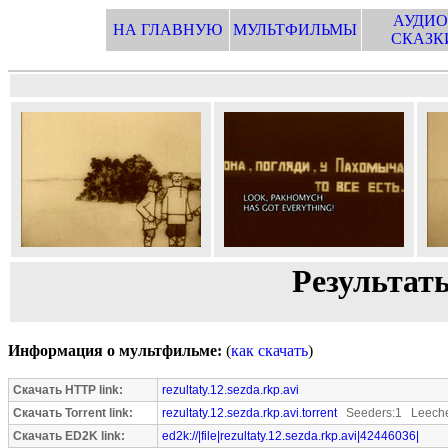
АУДИО
НА ГЛАВНУЮ
МУЛЬТФИЛЬМЫ
СКАЗК
Результат
Информация о мультфильме:
(
как скачать
)
Скачать HTTP link:
rezultaty.12.sezda.rkp.avi
Скачать Torrent link:
rezultaty.12.sezda.rkp.avi.torrent
Seeders:1 Leeche
Скачать ED2K link:
ed2k://|file|rezultaty.12.sezda.rkp.avi|42446036|