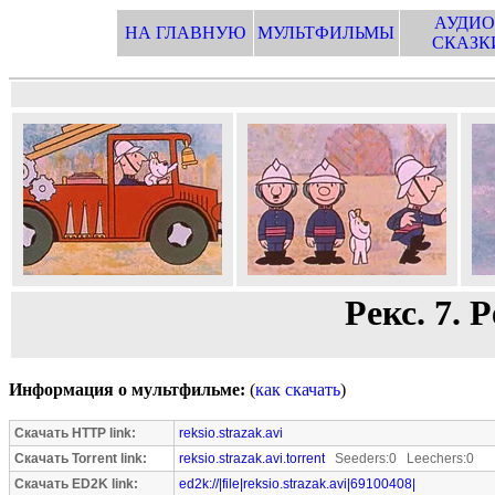
АУДИО
НА ГЛАВНУЮ
МУЛЬТФИЛЬМЫ
СКАЗК
Рекс. 7. 
Информация о мультфильме:
(
как скачать
)
Скачать HTTP link:
reksio.strazak.avi
Скачать Torrent link:
reksio.strazak.avi.torrent
Seeders:0 Leechers:0
Скачать ED2K link:
ed2k://|file|reksio.strazak.avi|69100408|