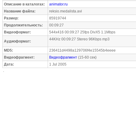
Описание в каталогах:
animator.ru
Название файла:
reksio.medalista.avi
Размер:
85919744
Продолжительность:
00:09:27
Видеоформат:
544x416 00:09:27 25fps DivX5 1.1Mbps
44KHz 00:09:27 Stereo 96Kbps mp3
Аудиоформат:
MD5:
236411d4498a129706f4e15545b4eeee
Видеофрагмент:
Видеофрагмент
(15-60 сек)
Дата:
1 Jul 2005