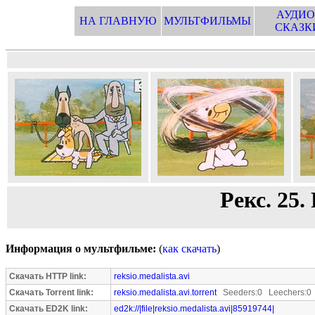
АУДИО
НА ГЛАВНУЮ
МУЛЬТФИЛЬМЫ
СКАЗК
Рекс. 25.
Информация о мультфильме:
(
как скачать
)
Скачать HTTP link:
reksio.medalista.avi
Скачать Torrent link:
reksio.medalista.avi.torrent
Seeders:0 Leechers:0
Скачать ED2K link:
ed2k://|file|reksio.medalista.avi|85919744|