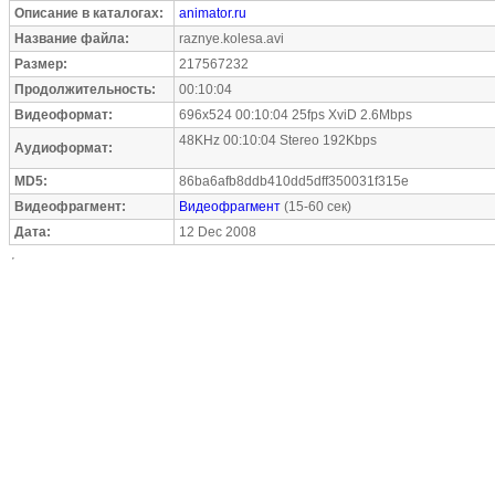
Описание в каталогах:
animator.ru
Название файла:
raznye.kolesa.avi
Размер:
217567232
Продолжительность:
00:10:04
Видеоформат:
696x524 00:10:04 25fps XviD 2.6Mbps
48KHz 00:10:04 Stereo 192Kbps
Аудиоформат:
MD5:
86ba6afb8ddb410dd5dff350031f315e
Видеофрагмент:
Видеофрагмент
(15-60 сек)
Дата:
12 Dec 2008