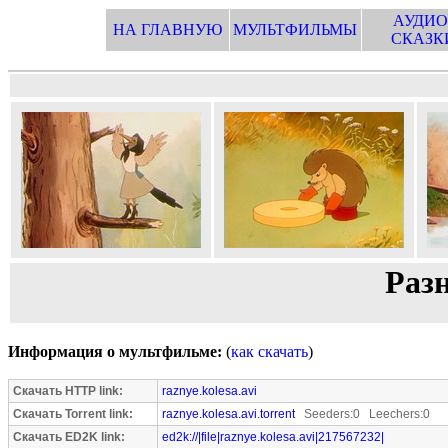
АУДИО
НА ГЛАВНУЮ
МУЛЬТФИЛЬМЫ
СКАЗК
Раз
Информация о мультфильме:
(
как скачать
)
Скачать HTTP link:
raznye.kolesa.avi
Скачать Torrent link:
raznye.kolesa.avi.torrent
Seeders:0 Leechers:0
Скачать ED2K link:
ed2k://|file|raznye.kolesa.avi|217567232|