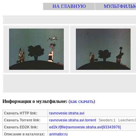
НА ГЛАВНУЮ
МУЛЬТФИЛЬ
Информация о мультфильме:
(
как скачать
)
Скачать HTTP link:
ravnovesie.straha.avi
Скачать Torrent link:
ravnovesie.straha.avi.torrent
Seeders:1 Leechers:
Скачать ED2K link:
ed2k://|file|ravnovesie.straha.avi|93343976|
Описание в каталогах:
animator.ru