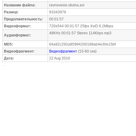
Название файла:
ravnovesie.straha.avi
Размер:
93343976
Продолжительность:
00:01:57
Видеоформат:
720x544 00:01:57 25fps XviD 6.2Mbps
48KHz 00:01:57 Stereo 114Kbps mp3
Аудиоформат:
MD5:
64a92c292a95994200188ab4e30e15bf
Видеофрагмент:
Видеофрагмент
(15-60 сек)
Дата:
22 Aug 2010