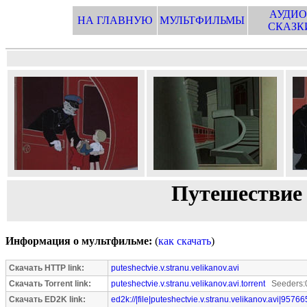
АУДИО
НА ГЛАВНУЮ
МУЛЬТФИЛЬМЫ
СКАЗК
Путешествие 
Информация о мультфильме:
(
как скачать
)
Скачать HTTP link:
puteshectvie.v.stranu.velikanov.avi
Скачать Torrent link:
puteshectvie.v.stranu.velikanov.avi.torrent
Seeders:0
Скачать ED2K link:
ed2k://|file|puteshectvie.v.stranu.velikanov.avi|95766