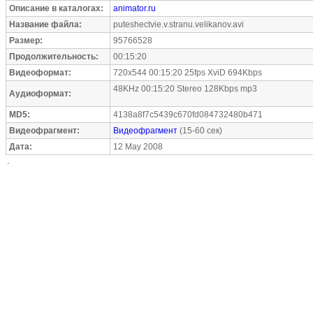
Описание в каталогах:
animator.ru
Название файла:
puteshectvie.v.stranu.velikanov.avi
Размер:
95766528
Продолжительность:
00:15:20
Видеоформат:
720x544 00:15:20 25fps XviD 694Kbps
48KHz 00:15:20 Stereo 128Kbps mp3
Аудиоформат:
MD5:
4138a8f7c5439c670fd084732480b471
Видеофрагмент:
Видеофрагмент
(15-60 сек)
Дата:
12 May 2008