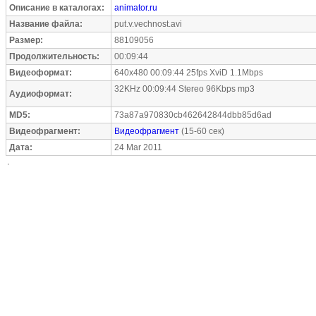
Описание в каталогах:
animator.ru
Название файла:
put.v.vechnost.avi
Размер:
88109056
Продолжительность:
00:09:44
Видеоформат:
640x480 00:09:44 25fps XviD 1.1Mbps
32KHz 00:09:44 Stereo 96Kbps mp3
Аудиоформат:
MD5:
73a87a970830cb462642844dbb85d6ad
Видеофрагмент:
Видеофрагмент
(15-60 сек)
Дата:
24 Mar 2011