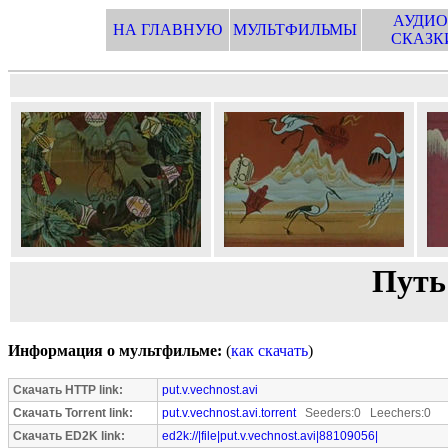
АУДИО
НА ГЛАВНУЮ
МУЛЬТФИЛЬМЫ
СКАЗК
Путь
Информация о мультфильме:
(
как скачать
)
Скачать HTTP link:
put.v.vechnost.avi
Скачать Torrent link:
put.v.vechnost.avi.torrent
Seeders:0 Leechers:0
Скачать ED2K link:
ed2k://|file|put.v.vechnost.avi|88109056|