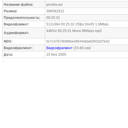
Название файла:
pronka.avi
Размер:
396582912
Продолжительность:
00:25:31
Видеоформат:
512x384 00:25:32 25fps DivX5 1.9Mbps
44KHz 00:25:31 Mono 96Kbps mp3
Аудиоформат:
MD5:
0c7c47679096be49544dda93932d7b42
Видеофрагмент:
Видеофрагмент
(15-60 сек)
Дата:
15 Nov 2005