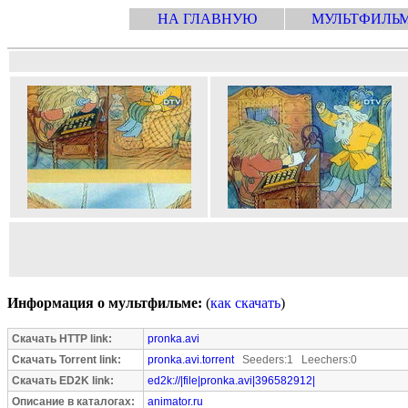
НА ГЛАВНУЮ
МУЛЬТФИЛЬ
Информация о мультфильме:
(
как скачать
)
Скачать HTTP link:
pronka.avi
Скачать Torrent link:
pronka.avi.torrent
Seeders:1 Leechers:0
Скачать ED2K link:
ed2k://|file|pronka.avi|396582912|
Описание в каталогах:
animator.ru