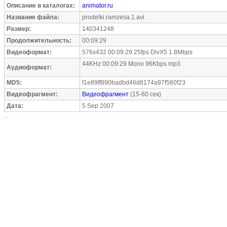
Описание в каталогах:
animator.ru
Название файла:
prodelki.ramzesa.1.avi
Размер:
140341248
Продолжительность:
00:09:29
Видеоформат:
576x432 00:09:29 25fps DivX5 1.8Mbps
44KHz 00:09:29 Mono 96Kbps mp3
Аудиоформат:
MD5:
f1e89ff890badbd46d8174a97f560f23
Видеофрагмент:
Видеофрагмент
(15-60 сек)
Дата:
5 Sep 2007