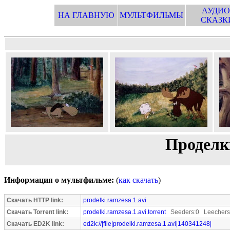
АУДИО
НА ГЛАВНУЮ
МУЛЬТФИЛЬМЫ
СКАЗК
Проделки
Информация о мультфильме:
(
как скачать
)
Скачать HTTP link:
prodelki.ramzesa.1.avi
Скачать Torrent link:
prodelki.ramzesa.1.avi.torrent
Seeders:0 Leechers
Скачать ED2K link:
ed2k://|file|prodelki.ramzesa.1.avi|140341248|