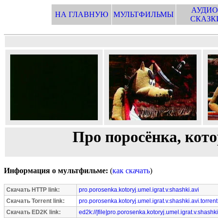
АУДИО
НА ГЛАВНУЮ
МУЛЬТФИЛЬМЫ
СКАЗК
Про поросёнка, кот
Информация о мультфильме:
(
как скачать
)
Скачать HTTP link:
pro.porosenka.kotoryj.umel.igrat.v.shashki.avi
Скачать Torrent link:
pro.porosenka.kotoryj.umel.igrat.v.shashki.avi.torrent
Скачать ED2K link:
ed2k://|file|pro.porosenka.kotoryj.umel.igrat.v.shash