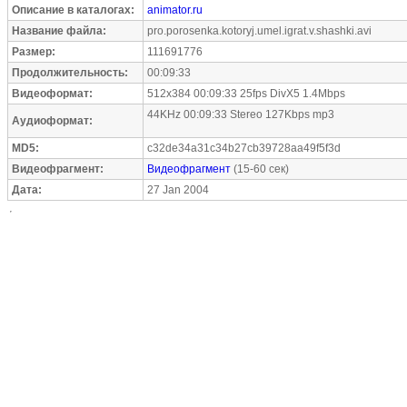
Описание в каталогах:
animator.ru
Название файла:
pro.porosenka.kotoryj.umel.igrat.v.shashki.avi
Размер:
111691776
Продолжительность:
00:09:33
Видеоформат:
512x384 00:09:33 25fps DivX5 1.4Mbps
44KHz 00:09:33 Stereo 127Kbps mp3
Аудиоформат:
MD5:
c32de34a31c34b27cb39728aa49f5f3d
Видеофрагмент:
Видеофрагмент
(15-60 сек)
Дата:
27 Jan 2004