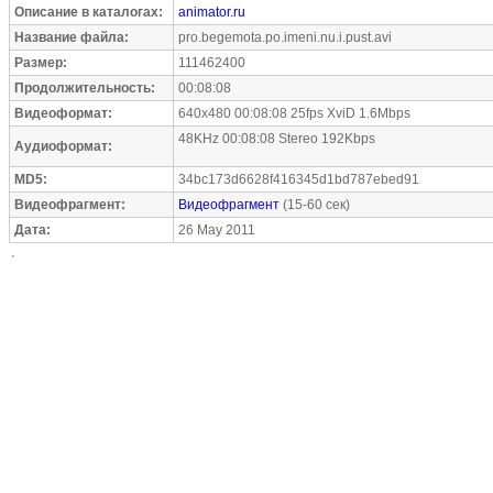
Описание в каталогах:
animator.ru
Название файла:
pro.begemota.po.imeni.nu.i.pust.avi
Размер:
111462400
Продолжительность:
00:08:08
Видеоформат:
640x480 00:08:08 25fps XviD 1.6Mbps
48KHz 00:08:08 Stereo 192Kbps
Аудиоформат:
MD5:
34bc173d6628f416345d1bd787ebed91
Видеофрагмент:
Видеофрагмент
(15-60 сек)
Дата:
26 May 2011