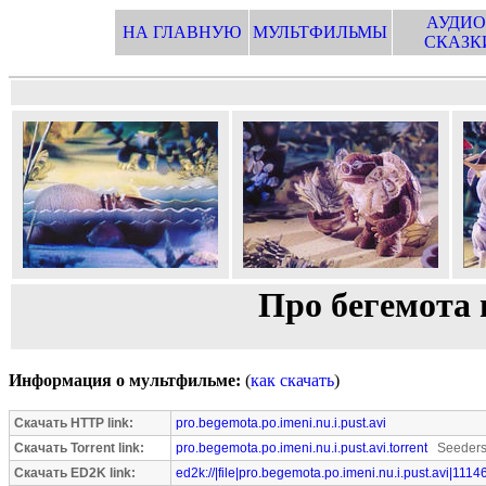
АУДИО
НА ГЛАВНУЮ
МУЛЬТФИЛЬМЫ
СКАЗК
Про бегемота 
Информация о мультфильме:
(
как скачать
)
Скачать HTTP link:
pro.begemota.po.imeni.nu.i.pust.avi
Скачать Torrent link:
pro.begemota.po.imeni.nu.i.pust.avi.torrent
Seeders:
Скачать ED2K link:
ed2k://|file|pro.begemota.po.imeni.nu.i.pust.avi|111