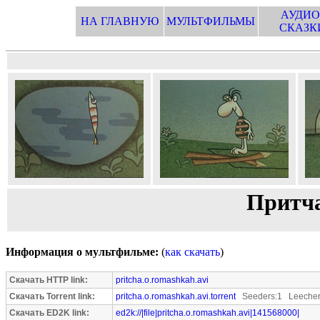
АУДИО
НА ГЛАВНУЮ
МУЛЬТФИЛЬМЫ
СКАЗК
Притча
Информация о мультфильме:
(
как скачать
)
Скачать HTTP link:
pritcha.o.romashkah.avi
Скачать Torrent link:
pritcha.o.romashkah.avi.torrent
Seeders:1 Leecher
Скачать ED2K link:
ed2k://|file|pritcha.o.romashkah.avi|141568000|