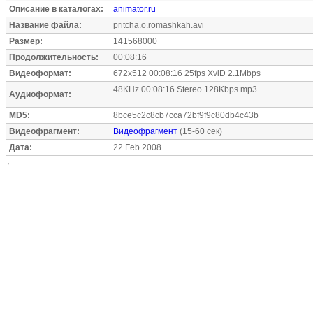
Описание в каталогах:
animator.ru
Название файла:
pritcha.o.romashkah.avi
Размер:
141568000
Продолжительность:
00:08:16
Видеоформат:
672x512 00:08:16 25fps XviD 2.1Mbps
48KHz 00:08:16 Stereo 128Kbps mp3
Аудиоформат:
MD5:
8bce5c2c8cb7cca72bf9f9c80db4c43b
Видеофрагмент:
Видеофрагмент
(15-60 сек)
Дата:
22 Feb 2008