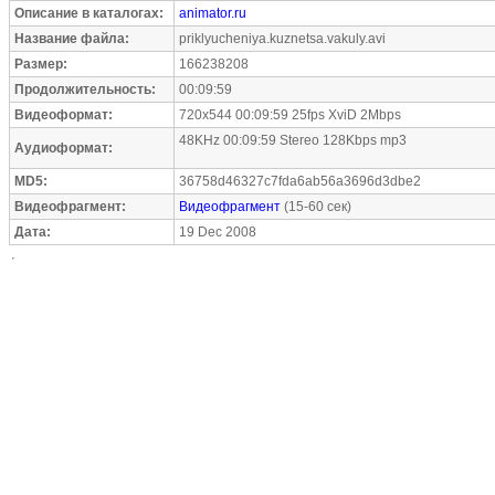
Описание в каталогах:
animator.ru
Название файла:
priklyucheniya.kuznetsa.vakuly.avi
Размер:
166238208
Продолжительность:
00:09:59
Видеоформат:
720x544 00:09:59 25fps XviD 2Mbps
48KHz 00:09:59 Stereo 128Kbps mp3
Аудиоформат:
MD5:
36758d46327c7fda6ab56a3696d3dbe2
Видеофрагмент:
Видеофрагмент
(15-60 сек)
Дата:
19 Dec 2008