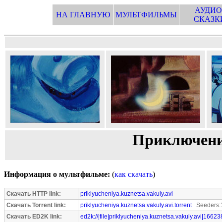
АУДИО
НА ГЛАВНУЮ
МУЛЬТФИЛЬМЫ
СКАЗК
Приключени
Информация о мультфильме:
(
как скачать
)
Скачать HTTP link:
priklyucheniya.kuznetsa.vakuly.avi
Скачать Torrent link:
priklyucheniya.kuznetsa.vakuly.avi.torrent
Seeders:1
Скачать ED2K link:
ed2k://|file|priklyucheniya.kuznetsa.vakuly.avi|1662