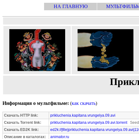
НА ГЛАВНУЮ
МУЛЬТФИЛЬ
Прикл
Информация о мультфильме:
(
как скачать
)
Скачать HTTP link:
prikluchenia.kapitana.vrungelya.09.avi
Скачать Torrent link:
prikluchenia.kapitana.vrungelya.09.avi.torrent
Seede
Скачать ED2K link:
ed2k://|file|prikluchenia.kapitana.vrungelya.09.avi|
Описание в каталогах:
animator.ru