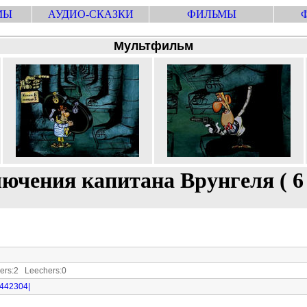
МЫ
АУДИО-СКАЗКИ
ФИЛЬМЫ
Мультфильм
ючения капитана Врунгеля ( 6 
rs:2 Leechers:0
89442304|