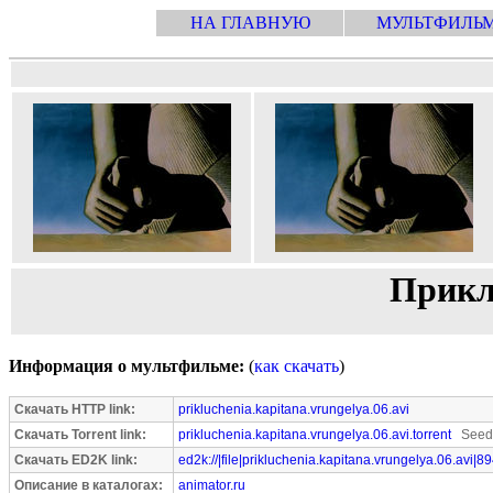
НА ГЛАВНУЮ
МУЛЬТФИЛЬ
Прикл
Информация о мультфильме:
(
как скачать
)
Скачать HTTP link:
prikluchenia.kapitana.vrungelya.06.avi
Скачать Torrent link:
prikluchenia.kapitana.vrungelya.06.avi.torrent
Seede
Скачать ED2K link:
ed2k://|file|prikluchenia.kapitana.vrungelya.06.avi|
Описание в каталогах:
animator.ru