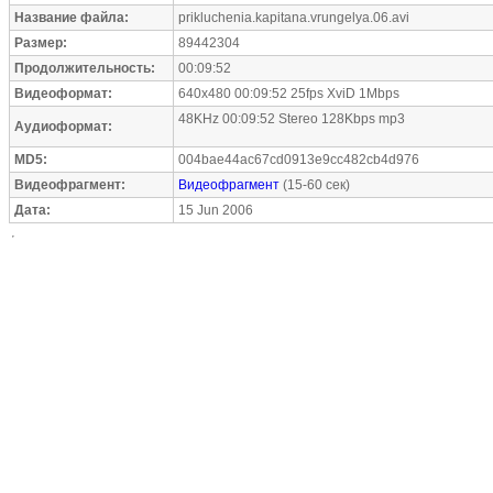
Название файла:
prikluchenia.kapitana.vrungelya.06.avi
Размер:
89442304
Продолжительность:
00:09:52
Видеоформат:
640x480 00:09:52 25fps XviD 1Mbps
48KHz 00:09:52 Stereo 128Kbps mp3
Аудиоформат:
MD5:
004bae44ac67cd0913e9cc482cb4d976
Видеофрагмент:
Видеофрагмент
(15-60 сек)
Дата:
15 Jun 2006