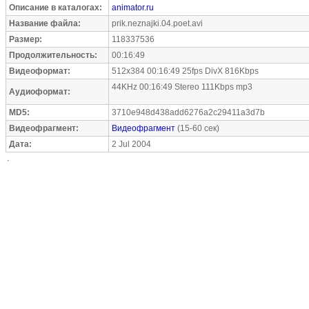
Описание в каталогах:
animator.ru
Название файла:
prik.neznajki.04.poet.avi
Размер:
118337536
Продолжительность:
00:16:49
Видеоформат:
512x384 00:16:49 25fps DivX 816Kbps
44KHz 00:16:49 Stereo 111Kbps mp3
Аудиоформат:
MD5:
3710e948d438add6276a2c29411a3d7b
Видеофрагмент:
Видеофрагмент
(15-60 сек)
Дата:
2 Jul 2004