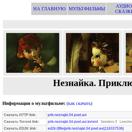
АУДИО
НА ГЛАВНУЮ
МУЛЬТФИЛЬМЫ
СКАЗК
Незнайка. Приклю
Информация о мультфильме:
(
как скачать
)
Скачать HTTP link:
prik.neznajki.04.poet.avi
Скачать Torrent link:
prik.neznajki.04.poet.avi.torrent
Seeders:3 Leecher
Скачать ED2K link:
ed2k://|file|prik.neznajki.04.poet.avi|118337536|