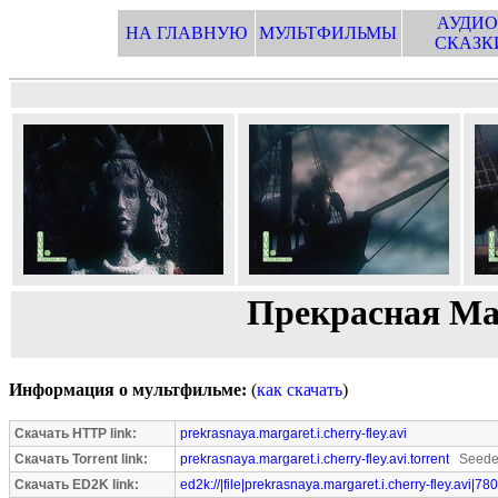
АУДИО
НА ГЛАВНУЮ
МУЛЬТФИЛЬМЫ
СКАЗК
Прекрасная Ма
Информация о мультфильме:
(
как скачать
)
Скачать HTTP link:
prekrasnaya.margaret.i.cherry-fley.avi
Скачать Torrent link:
prekrasnaya.margaret.i.cherry-fley.avi.torrent
Seeder
Скачать ED2K link:
ed2k://|file|prekrasnaya.margaret.i.cherry-fley.avi|7