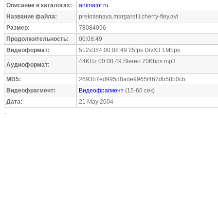
Описание в каталогах:
animator.ru
Название файла:
prekrasnaya.margaret.i.cherry-fley.avi
Размер:
78084096
Продолжительность:
00:08:49
Видеоформат:
512x384 00:08:49 25fps DivX3 1Mbps
44KHz 00:08:49 Stereo 70Kbps mp3
Аудиоформат:
MD5:
2693b7ed995d8ade9965f467db58b0cb
Видеофрагмент:
Видеофрагмент
(15-60 сек)
Дата:
21 May 2004