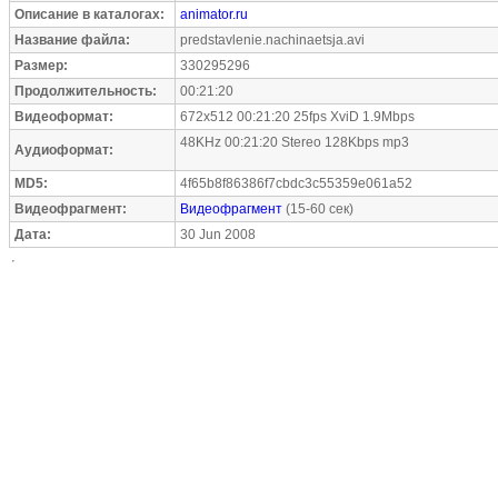
Описание в каталогах:
animator.ru
Название файла:
predstavlenie.nachinaetsja.avi
Размер:
330295296
Продолжительность:
00:21:20
Видеоформат:
672x512 00:21:20 25fps XviD 1.9Mbps
48KHz 00:21:20 Stereo 128Kbps mp3
Аудиоформат:
MD5:
4f65b8f86386f7cbdc3c55359e061a52
Видеофрагмент:
Видеофрагмент
(15-60 сек)
Дата:
30 Jun 2008