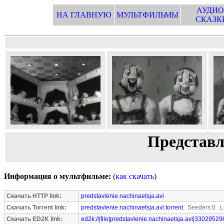
АУДИО
НА ГЛАВНУЮ
МУЛЬТФИЛЬМЫ
СКАЗК
Представл
Информация о мультфильме:
(
как скачать
)
Скачать HTTP link:
predstavlenie.nachinaetsja.avi
Скачать Torrent link:
predstavlenie.nachinaetsja.avi.torrent
Seeders:0 Le
Скачать ED2K link:
ed2k://|file|predstavlenie.nachinaetsja.avi|33029529