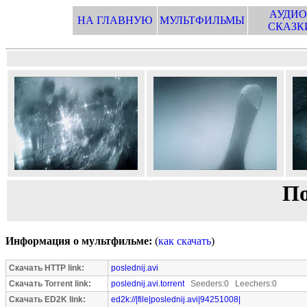
АУДИО
НА ГЛАВНУЮ
МУЛЬТФИЛЬМЫ
СКАЗК
По
Информация о мультфильме:
(
как скачать
)
Скачать HTTP link:
poslednij.avi
Скачать Torrent link:
poslednij.avi.torrent
Seeders:0 Leechers:0
Скачать ED2K link:
ed2k://|file|poslednij.avi|94251008|