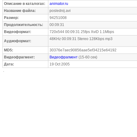
Описание в каталогах:
animator.ru
Название файла:
poslednij.avi
Размер:
94251008
Продолжительность:
00:09:31
Видеоформат:
720x544 00:09:31 25fps XviD 1.1Mbps
48KHz 00:09:31 Stereo 128Kbps mp3
Аудиоформат:
MD5:
30376e7aec90856aae5ef34215e64192
Видеофрагмент:
Видеофрагмент
(15-60 сек)
Дата:
19 Oct 2005