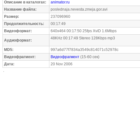
Описание в каталогах:
animator.ru
Название файла:
poslednaja.nevesta.zmeja.gor.avi
Размер:
237096960
Продолжительность:
00:17:49
Видеоформат:
640x464 00:17:50 25fps XviD 1.6Mbps
48KHz 00:17:49 Stereo 128Kbps mp3
Аудиоформат:
MD5:
997a6d77f7834a3549c814071c52978c
Видеофрагмент:
Видеофрагмент
(15-60 сек)
Дата:
20 Nov 2006