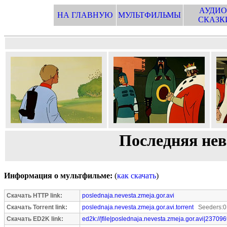
АУДИО
НА ГЛАВНУЮ
МУЛЬТФИЛЬМЫ
СКАЗК
Последняя не
Информация о мультфильме:
(
как скачать
)
Скачать HTTP link:
poslednaja.nevesta.zmeja.gor.avi
Скачать Torrent link:
poslednaja.nevesta.zmeja.gor.avi.torrent
Seeders:0
Скачать ED2K link:
ed2k://|file|poslednaja.nevesta.zmeja.gor.avi|23709