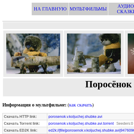
АУДИО
НА ГЛАВНУЮ
МУЛЬТФИЛЬМЫ
СКАЗК
Поросёнок
Информация о мультфильме:
(
как скачать
)
Скачать HTTP link:
porosenok.v.koljuchej.shubke.avi
Скачать Torrent link:
porosenok.v.koljuchej.shubke.avi.torrent
Seeders:0 
Скачать ED2K link:
ed2k://|file|porosenok.v.koljuchej.shubke.avi|947609