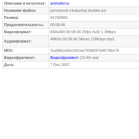
Описание в каталогах:
animator.ru
Название файла:
porosenok.v.koljuchej.shubke.avi
Размер:
94760960
Продолжительность:
00:08:46
Видеоформат:
640x480 00:08:46 25fps XviD 1.3Mbps
48KHz 00:08:46 Stereo 128Kbps mp3
Аудиоформат:
MD5:
3ca96b2a0ec541ee7658097b9679be76
Видеофрагмент:
Видеофрагмент
(15-60 сек)
Дата:
7 Dec 2007