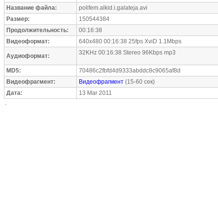
Название файла:
polifem.alkid.i.galateja.avi
Размер:
150544384
Продолжительность:
00:16:38
Видеоформат:
640x480 00:16:38 25fps XviD 1.1Mbps
32KHz 00:16:38 Stereo 96Kbps mp3
Аудиоформат:
MD5:
70486c2fbfd4d9333abddc8c9065af8d
Видеофрагмент:
Видеофрагмент
(15-60 сек)
Дата:
13 Mar 2011