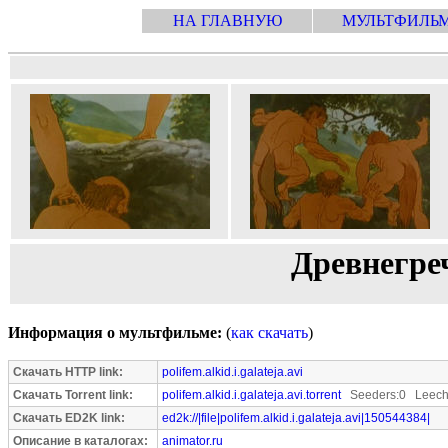
НА ГЛАВНУЮ
МУЛЬТФИЛЬ
Древнегре
Информация о мультфильме:
(
как скачать
)
Скачать HTTP link:
polifem.alkid.i.galateja.avi
Скачать Torrent link:
polifem.alkid.i.galateja.avi.torrent
Seeders:0 Leech
Скачать ED2K link:
ed2k://|file|polifem.alkid.i.galateja.avi|150544384|
Описание в каталогах:
animator.ru