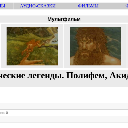
МЫ
АУДИО-СКАЗКИ
ФИЛЬМЫ
Мультфильм
ческие легенды. Полифем, Акид
ers:0