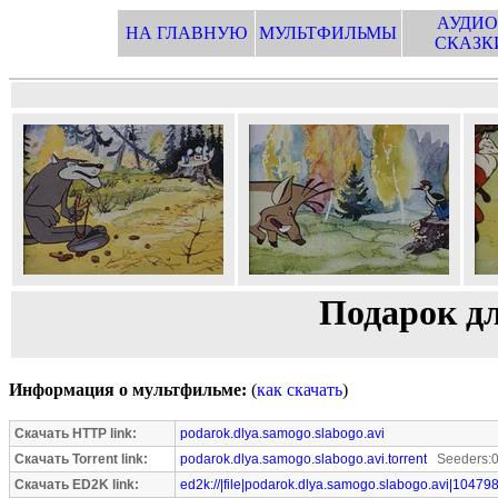
АУДИО
НА ГЛАВНУЮ
МУЛЬТФИЛЬМЫ
СКАЗК
Подарок дл
Информация о мультфильме:
(
как скачать
)
Скачать HTTP link:
podarok.dlya.samogo.slabogo.avi
Скачать Torrent link:
podarok.dlya.samogo.slabogo.avi.torrent
Seeders:0
Скачать ED2K link:
ed2k://|file|podarok.dlya.samogo.slabogo.avi|10479