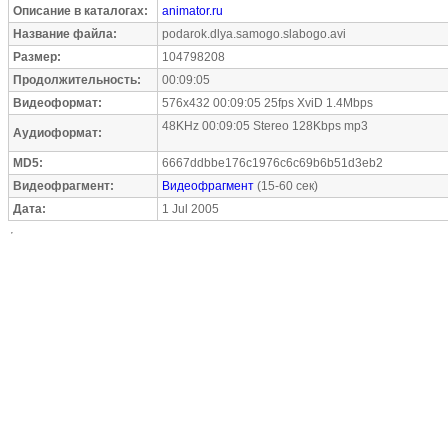
Описание в каталогах:
animator.ru
Название файла:
podarok.dlya.samogo.slabogo.avi
Размер:
104798208
Продолжительность:
00:09:05
Видеоформат:
576x432 00:09:05 25fps XviD 1.4Mbps
48KHz 00:09:05 Stereo 128Kbps mp3
Аудиоформат:
MD5:
6667ddbbe176c1976c6c69b6b51d3eb2
Видеофрагмент:
Видеофрагмент
(15-60 сек)
Дата:
1 Jul 2005