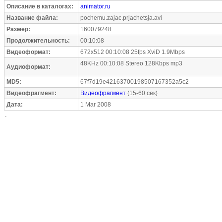
Описание в каталогах:
animator.ru
Название файла:
pochemu.zajac.prjachetsja.avi
Размер:
160079248
Продолжительность:
00:10:08
Видеоформат:
672x512 00:10:08 25fps XviD 1.9Mbps
48KHz 00:10:08 Stereo 128Kbps mp3
Аудиоформат:
MD5:
67f7d19e42163700198507167352a5c2
Видеофрагмент:
Видеофрагмент
(15-60 сек)
Дата:
1 Mar 2008