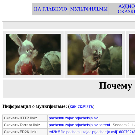
АУДИО
НА ГЛАВНУЮ
МУЛЬТФИЛЬМЫ
СКАЗК
Почему 
Информация о мультфильме:
(
как скачать
)
Скачать HTTP link:
pochemu.zajac.prjachetsja.avi
Скачать Torrent link:
pochemu.zajac.prjachetsja.avi.torrent
Seeders:2 Le
Скачать ED2K link:
ed2k://|file|pochemu.zajac.prjachetsja.avi|16007924