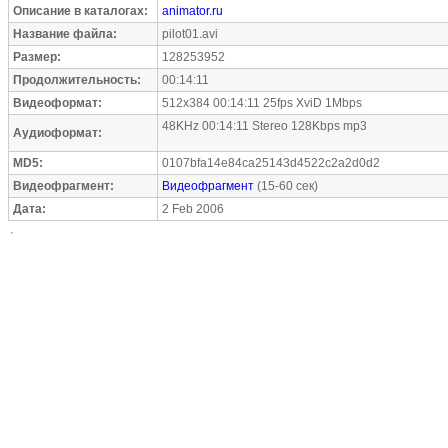
Описание в каталогах:
animator.ru
Название файла:
pilot01.avi
Размер:
128253952
Продолжительность:
00:14:11
Видеоформат:
512x384 00:14:11 25fps XviD 1Mbps
48KHz 00:14:11 Stereo 128Kbps mp3
Аудиоформат:
MD5:
0107bfa14e84ca25143d4522c2a2d0d2
Видеофрагмент:
Видеофрагмент
(15-60 сек)
Дата:
2 Feb 2006