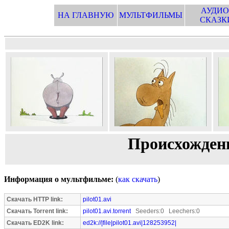
АУДИО
НА ГЛАВНУЮ
МУЛЬТФИЛЬМЫ
СКАЗК
Происхождени
Информация о мультфильме:
(
как скачать
)
Скачать HTTP link:
pilot01.avi
Скачать Torrent link:
pilot01.avi.torrent
Seeders:0 Leechers:0
Скачать ED2K link:
ed2k://|file|pilot01.avi|128253952|