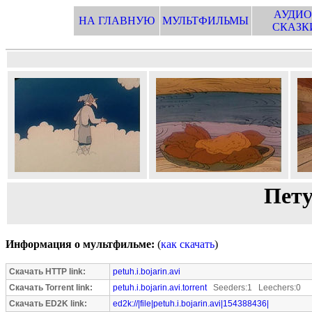
АУДИО
НА ГЛАВНУЮ
МУЛЬТФИЛЬМЫ
СКАЗК
Пету
Информация о мультфильме:
(
как скачать
)
Скачать HTTP link:
petuh.i.bojarin.avi
Скачать Torrent link:
petuh.i.bojarin.avi.torrent
Seeders:1 Leechers:0
Скачать ED2K link:
ed2k://|file|petuh.i.bojarin.avi|154388436|