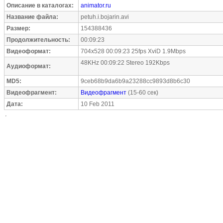
Описание в каталогах:
animator.ru
Название файла:
petuh.i.bojarin.avi
Размер:
154388436
Продолжительность:
00:09:23
Видеоформат:
704x528 00:09:23 25fps XviD 1.9Mbps
48KHz 00:09:22 Stereo 192Kbps
Аудиоформат:
MD5:
9ceb68b9da6b9a23288cc9893d8b6c30
Видеофрагмент:
Видеофрагмент
(15-60 сек)
Дата:
10 Feb 2011