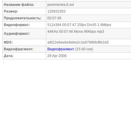
Название файла:
peremenka.6.avi
Размер:
120932352
Продолжительность:
00:07:46
Видеоформат:
512x384 00:07:47 25fps DivX5 1.9Mbps
44KHz 00:07:46 Mono 96Kbps mp3
Аудиоформат:
MD5:
afd22e6ee6e9d4e2c3a97986fcf8b1b5
Видеофрагмент:
Видеофрагмент
(15-60 сек)
Дата:
28 Apr 2006