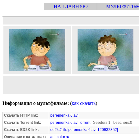
НА ГЛАВНУЮ
МУЛЬТФИЛЬ
Информация о мультфильме:
(
как скачать
)
Скачать HTTP link:
peremenka.6.avi
Скачать Torrent link:
peremenka.6.avi.torrent
Seeders:1 Leechers:0
Скачать ED2K link:
ed2k://|file|peremenka.6.avi|120932352|
Описание в каталогах:
animator.ru