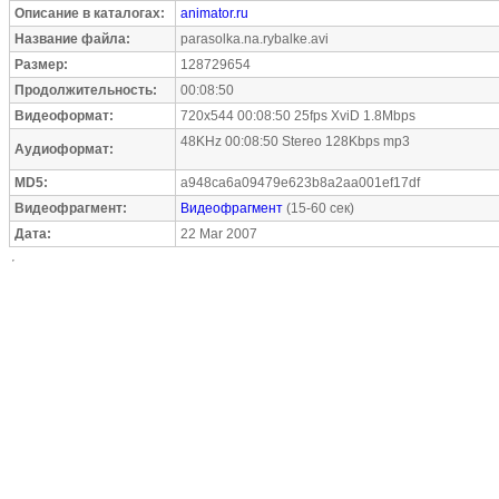
Описание в каталогах:
animator.ru
Название файла:
parasolka.na.rybalke.avi
Размер:
128729654
Продолжительность:
00:08:50
Видеоформат:
720x544 00:08:50 25fps XviD 1.8Mbps
48KHz 00:08:50 Stereo 128Kbps mp3
Аудиоформат:
MD5:
a948ca6a09479e623b8a2aa001ef17df
Видеофрагмент:
Видеофрагмент
(15-60 сек)
Дата:
22 Mar 2007