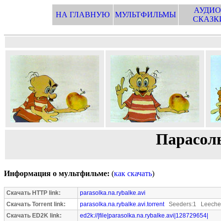
АУДИО
НА ГЛАВНУЮ
МУЛЬТФИЛЬМЫ
СКАЗК
Парасол
Информация о мультфильме:
(
как скачать
)
Скачать HTTP link:
parasolka.na.rybalke.avi
Скачать Torrent link:
parasolka.na.rybalke.avi.torrent
Seeders:1 Leecher
Скачать ED2K link:
ed2k://|file|parasolka.na.rybalke.avi|128729654|