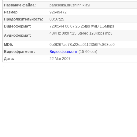
Название файла:
parasolka.druzhinnik.avi
Размер:
92649472
Продолжительность:
00:07:25
Видеоформат:
720x544 00:07:25 25fps XviD 1.5Mbps
48KHz 00:07:25 Stereo 128Kbps mp3
Аудиоформат:
MD5:
0b0f267ae78a22ea0112356f7c863cd0
Видеофрагмент:
Видеофрагмент
(15-60 сек)
Дата:
22 Mar 2007