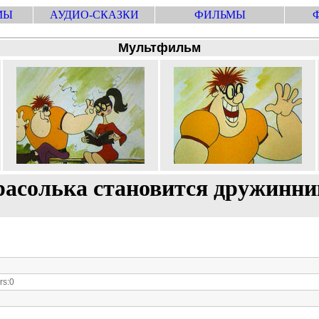
МЫ
АУДИО-СКАЗКИ
ФИЛЬМЫ
Мультфильм
асолька становится дружинн
s:0