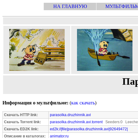
НА ГЛАВНУЮ
МУЛЬТФИЛЬ
Пар
Информация о мультфильме:
(
как скачать
)
Скачать HTTP link:
parasolka.druzhinnik.avi
Скачать Torrent link:
parasolka.druzhinnik.avi.torrent
Seeders:0 Leecher
Скачать ED2K link:
ed2k://|file|parasolka.druzhinnik.avi|92649472|
Описание в каталогах:
animator.ru