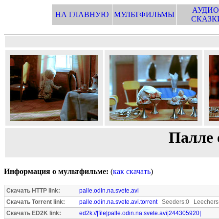
АУДИО
НА ГЛАВНУЮ
МУЛЬТФИЛЬМЫ
СКАЗК
Палле 
Информация о мультфильме:
(
как скачать
)
Скачать HTTP link:
palle.odin.na.svete.avi
Скачать Torrent link:
palle.odin.na.svete.avi.torrent
Seeders:0 Leechers
Скачать ED2K link:
ed2k://|file|palle.odin.na.svete.avi|244305920|