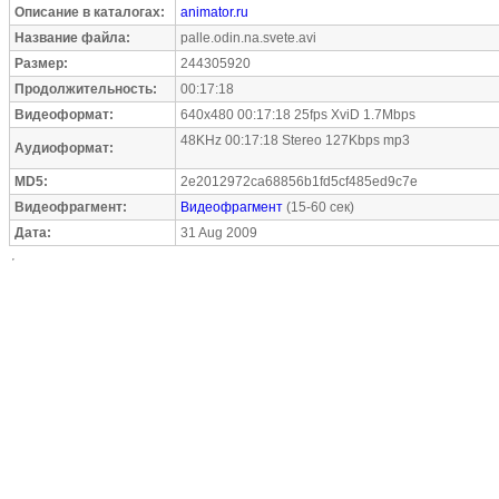
Описание в каталогах:
animator.ru
Название файла:
palle.odin.na.svete.avi
Размер:
244305920
Продолжительность:
00:17:18
Видеоформат:
640x480 00:17:18 25fps XviD 1.7Mbps
48KHz 00:17:18 Stereo 127Kbps mp3
Аудиоформат:
MD5:
2e2012972ca68856b1fd5cf485ed9c7e
Видеофрагмент:
Видеофрагмент
(15-60 сек)
Дата:
31 Aug 2009