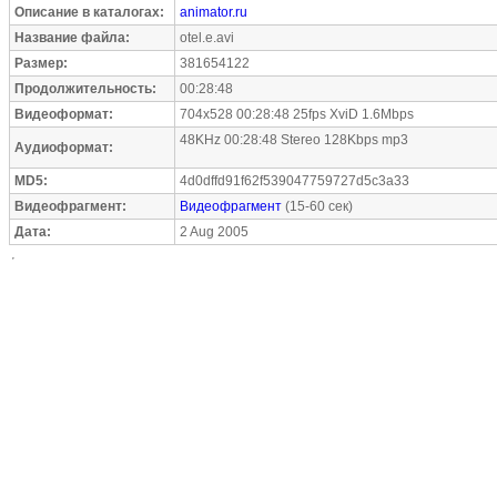
Описание в каталогах:
animator.ru
Название файла:
otel.e.avi
Размер:
381654122
Продолжительность:
00:28:48
Видеоформат:
704x528 00:28:48 25fps XviD 1.6Mbps
48KHz 00:28:48 Stereo 128Kbps mp3
Аудиоформат:
MD5:
4d0dffd91f62f539047759727d5c3a33
Видеофрагмент:
Видеофрагмент
(15-60 сек)
Дата:
2 Aug 2005