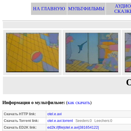
АУДИО
НА ГЛАВНУЮ
МУЛЬТФИЛЬМЫ
СКАЗК
О
Информация о мультфильме:
(
как скачать
)
Скачать HTTP link:
otel.e.avi
Скачать Torrent link:
otel.e.avi.torrent
Seeders:0 Leechers:0
Скачать ED2K link:
ed2k://|file|otel.e.avi|381654122|