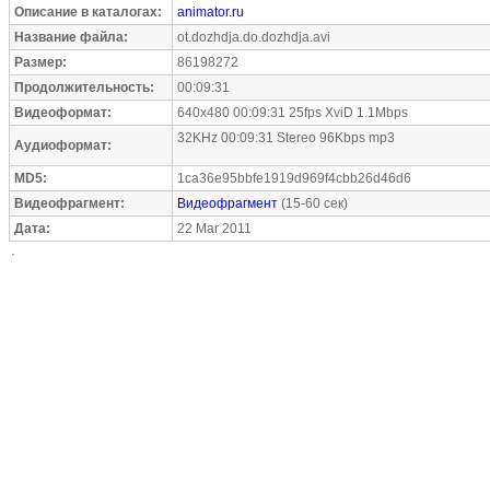
Описание в каталогах:
animator.ru
Название файла:
ot.dozhdja.do.dozhdja.avi
Размер:
86198272
Продолжительность:
00:09:31
Видеоформат:
640x480 00:09:31 25fps XviD 1.1Mbps
32KHz 00:09:31 Stereo 96Kbps mp3
Аудиоформат:
MD5:
1ca36e95bbfe1919d969f4cbb26d46d6
Видеофрагмент:
Видеофрагмент
(15-60 сек)
Дата:
22 Mar 2011