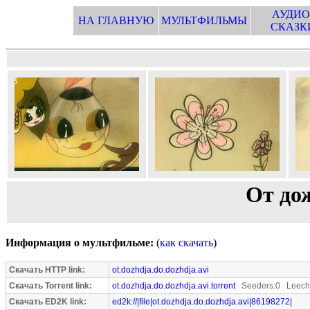
АУДИО
НА ГЛАВНУЮ
МУЛЬТФИЛЬМЫ
СКАЗК
От до
Информация о мультфильме:
(
как скачать
)
Скачать HTTP link:
ot.dozhdja.do.dozhdja.avi
Скачать Torrent link:
ot.dozhdja.do.dozhdja.avi.torrent
Seeders:0 Leeche
Скачать ED2K link:
ed2k://|file|ot.dozhdja.do.dozhdja.avi|86198272|