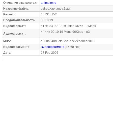
Описание в каталогах:
animator.ru
Название файла:
ostrov.kapitanov.2.avi
Размер:
107313152
Продолжительность:
00:10:19
Видеоформат:
512x384 00:10:19 25fps DivX5 1.2Mbps
44KHz 00:10:19 Mono 96Kbps mp3
Аудиоформат:
MD5:
d860b540d3cfe6e25e7c7fced0cb2010
Видеофрагмент:
Видеофрагмент
(15-60 сек)
Дата:
17 Feb 2006