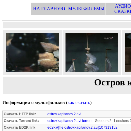
АУДИО
НА ГЛАВНУЮ
МУЛЬТФИЛЬМЫ
СКАЗК
Остров к
Информация о мультфильме:
(
как скачать
)
Скачать HTTP link:
ostrov.kapitanov.2.avi
Скачать Torrent link:
ostrov.kapitanov.2.avi.torrent
Seeders:2 Leechers:
Скачать ED2K link:
ed2k://|file|ostrov.kapitanov.2.avi|107313152|