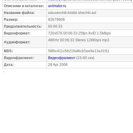
Описание в каталогах:
animator.ru
Название файла:
oduvanchik.tolstie.shechki.avi
Размер:
82679808
Продолжительность:
00:06:33
Видеоформат:
720x576 00:06:33 25fps XviD 1.5Mbps
48KHz 00:06:33 Stereo 128Kbps mp3
Аудиоформат:
MD5:
5f86c411c58216afbcb5ee9e13a31f11
Видеофрагмент:
Видеофрагмент
(15-60 сек)
Дата:
28 Apr 2006