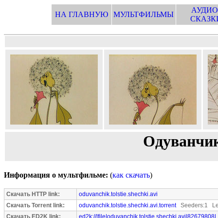
АУДИО
НА ГЛАВНУЮ
МУЛЬТФИЛЬМЫ
СКАЗК
Одуванчик
Информация о мультфильме:
(
как скачать
)
Скачать HTTP link:
oduvanchik.tolstie.shechki.avi
Скачать Torrent link:
oduvanchik.tolstie.shechki.avi.torrent
Seeders:1 Le
Скачать ED2K link:
ed2k://|file|oduvanchik.tolstie.shechki.avi|82679808|