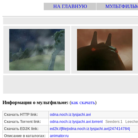
НА ГЛАВНУЮ
МУЛЬТФИЛЬ
Информация о мультфильме:
(
как скачать
)
Скачать HTTP link:
odna.noch.iz.tysjachi.avi
Скачать Torrent link:
odna.noch.iz.tysjachi.avi.torrent
Seeders:1 Leecher
Скачать ED2K link:
ed2k://|file|odna.noch.iz.tysjachi.avi|247414784|
Описание в каталогах:
animator.ru