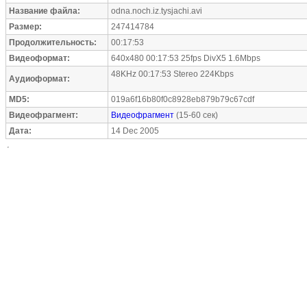
Название файла:
odna.noch.iz.tysjachi.avi
Размер:
247414784
Продолжительность:
00:17:53
Видеоформат:
640x480 00:17:53 25fps DivX5 1.6Mbps
48KHz 00:17:53 Stereo 224Kbps
Аудиоформат:
MD5:
019a6f16b80f0c8928eb879b79c67cdf
Видеофрагмент:
Видеофрагмент
(15-60 сек)
Дата:
14 Dec 2005