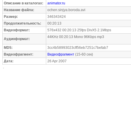
Описание в каталогах:
animator.ru
Название файла:
ochen.sinjya.boroda.avi
Размер:
346343424
Продолжительность:
00:20:13
Видеоформат:
576x432 00:20:13 25fps DivX5 2.1Mbps
44KHz 00:20:13 Mono 96Kbps mp3
Аудиоформат:
MD5:
3cc4b58993023cff56eb7251c7befab7
Видеофрагмент:
Видеофрагмент
(15-60 сек)
Дата:
26 Apr 2007