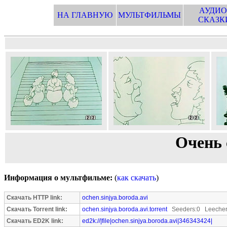
АУДИО
НА ГЛАВНУЮ
МУЛЬТФИЛЬМЫ
СКАЗК
Очень 
Информация о мультфильме:
(
как скачать
)
Скачать HTTP link:
ochen.sinjya.boroda.avi
Скачать Torrent link:
ochen.sinjya.boroda.avi.torrent
Seeders:0 Leecher
Скачать ED2K link:
ed2k://|file|ochen.sinjya.boroda.avi|346343424|