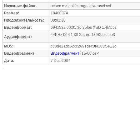
Название файла:
ochen.malenkie.tragedii.karusel.avi
Размер:
18480374
Продолжительность:
00:01:30
Видеоформат:
694x532 00:01:30 25fps XviD 1.4Mbps
44KHz 00:01:30 Stereo 186Kbps mp3
Аудиоформат:
MD5:
c68de2adc62cc2691dec0f4265f6e13c
Видеофрагмент:
Видеофрагмент
(15-60 сек)
Дата:
7 Dec 2007