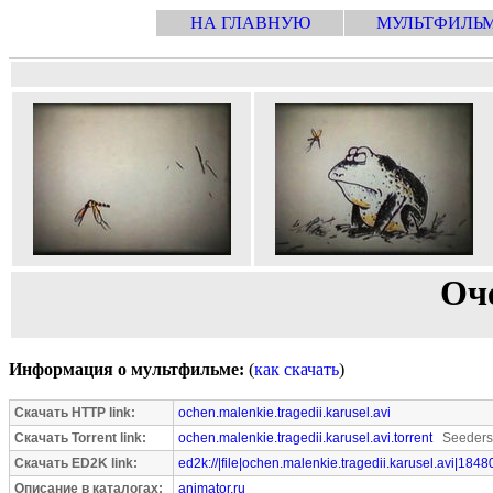
НА ГЛАВНУЮ
МУЛЬТФИЛЬ
Оче
Информация о мультфильме:
(
как скачать
)
Скачать HTTP link:
ochen.malenkie.tragedii.karusel.avi
Скачать Torrent link:
ochen.malenkie.tragedii.karusel.avi.torrent
Seeders:
Скачать ED2K link:
ed2k://|file|ochen.malenkie.tragedii.karusel.avi|184
Описание в каталогах:
animator.ru