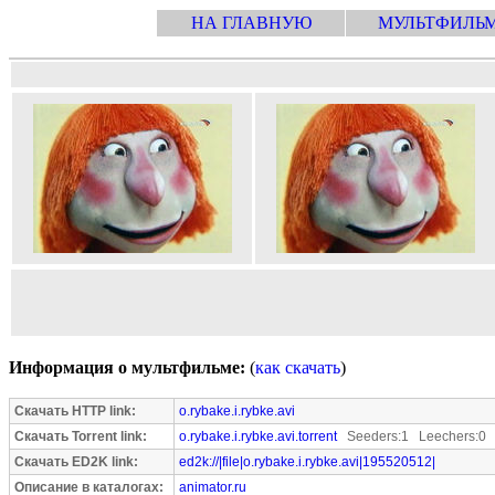
НА ГЛАВНУЮ
МУЛЬТФИЛЬ
Информация о мультфильме:
(
как скачать
)
Скачать HTTP link:
o.rybake.i.rybke.avi
Скачать Torrent link:
o.rybake.i.rybke.avi.torrent
Seeders:1 Leechers:0
Скачать ED2K link:
ed2k://|file|o.rybake.i.rybke.avi|195520512|
Описание в каталогах:
animator.ru