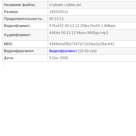
Название файла:
o.rybake.i.rybke.avi
Размер:
195520512
Продолжительность:
00:13:12
Видеоформат:
576x432 00:13:12 25fps DivX5 1.8Mbps
44KHz 00:13:12 Mono 96Kbps mp3
Аудиоформат:
MD5:
4589e6a0f5d7347d71b2faa3a39ac842
Видеофрагмент:
Видеофрагмент
(15-60 сек)
Дата:
5 Dec 2005